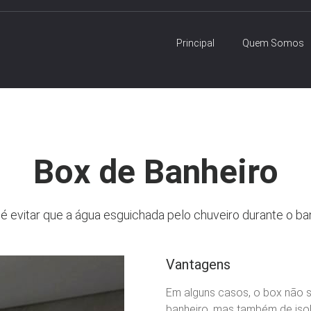
Principal
Quem Somos
Box de Banheiro
 é evitar que a água esguichada pelo chuveiro durante o ba
Vantagens
Em alguns casos, o box não s
banheiro, mas também de iso