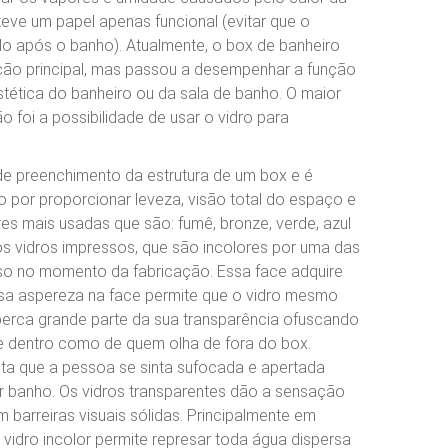
teve um papel apenas funcional (evitar que o
o após o banho). Atualmente, o box de banheiro
ção principal, mas passou a desempenhar a função
tética do banheiro ou da sala de banho. O maior
 foi a possibilidade de usar o vidro para
l de preenchimento da estrutura de um box e é
por proporcionar leveza, visão total do espaço e
es mais usadas que são: fumê, bronze, verde, azul
os vidros impressos, que são incolores por uma das
so no momento da fabricação. Essa face adquire
ssa aspereza na face permite que o vidro mesmo
 perca grande parte da sua transparência ofuscando
e dentro como de quem olha de fora do box.
ta que a pessoa se sinta sufocada e apertada
r banho. Os vidros transparentes dão a sensação
 barreiras visuais sólidas. Principalmente em
vidro incolor permite represar toda água dispersa