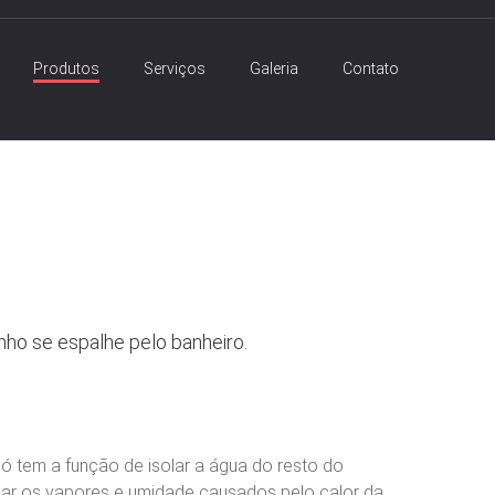
Produtos
Serviços
Galeria
Contato
nho se espalhe pelo banheiro.
ó tem a função de isolar a água do resto do
lar os vapores e umidade causados pelo calor da