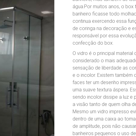
água.Por muitos anos, o box 
banheiro ficasse todo molhad
continua exercendo essa fun
de coringa na decoração e es
responsável por essa evolução
confecção do box.
O vidro é o principal materia
considerado o mais adequado 
sensação de liberdade as cor
e o incolor. Existem também 
faces ter um desenho impres
uma suave textura áspera. E
sendo incolor dissipe a luz e
a visão tanto de quem olha d
Mesmo um vidro impresso evi
dentro de uma caixa ao toma
de amplitude, pois não causam
banheiros pequenos o uso de 